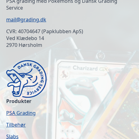
PSA grading med Pokemons og Dansk Grading
Service
mail@grading.dk
CVR: 40704647 (Papklubben ApS)
Ved Klædebo 14
2970 Hørsholm
Produkter
PSA Grading
Tilbehør
Slabs