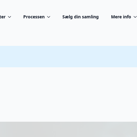
ter
Processen
Sælg din samling
Mere info