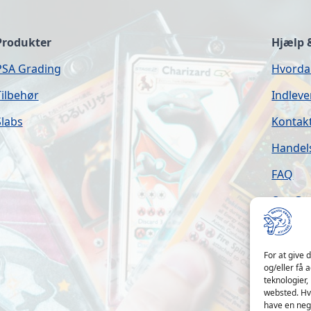
Produkter
Hjælp 
PSA Grading
Hvorda
Tilbehør
Indleve
Slabs
Kontak
Handel
FAQ
Om Gra
Åbning
For at give 
og/eller få 
teknologier,
websted. Hvi
have en nega