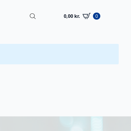
0,00
kr.
0