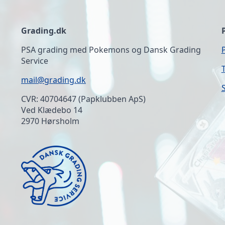
Grading.dk
PSA grading med Pokemons og Dansk Grading
Service
mail@grading.dk
CVR: 40704647 (Papklubben ApS)
Ved Klædebo 14
2970 Hørsholm