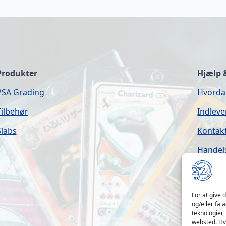
Produkter
Hjælp 
PSA Grading
Hvorda
Tilbehør
Indleve
Slabs
Kontak
Handel
FAQ
Om Gra
For at give 
og/eller få 
Åbning
teknologier,
websted. Hvi