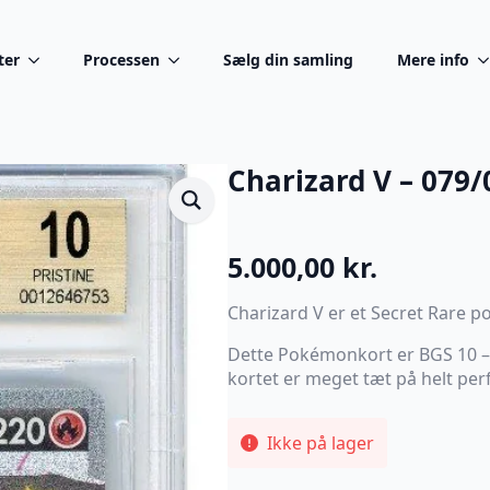
ter
Processen
Sælg din samling
Mere info
Charizard V – 079/
5.000,00
kr.
Charizard V er et Secret Rare
Dette Pokémonkort er BGS 10 – G
kortet er meget tæt på helt perf
Ikke på lager