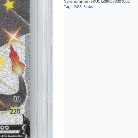
Varenummer (SKU):
G090079001002
Tags:
BGS
,
Slabs