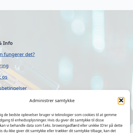
& Info
n fungerer det?
ring
t os
sbetingelser
Administrer samtykke
ding.dk
dig de bedste oplevelser bruger vi teknologier som cookies til at gemme
adgang til enhedsoplysninger. Hvis du giver dit samtykke til disse
stider
 kan vi behandle data som f.eks. browsingadfærd eller unikke ID'er på dette
s du ikke giver dit samtykke eller trækker dit samtykke tilbage, kan det