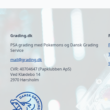
Grading.dk
PSA grading med Pokemons og Dansk Grading
Service
mail@grading.dk
CVR: 40704647 (Papklubben ApS)
Ved Klædebo 14
2970 Hørsholm