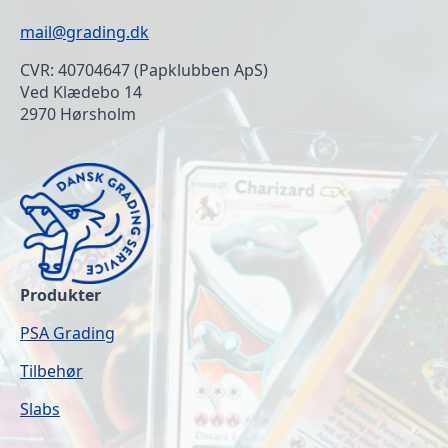
mail@grading.dk
CVR: 40704647 (Papklubben ApS)
Ved Klædebo 14
2970 Hørsholm
Produkter
PSA Grading
Tilbehør
Slabs